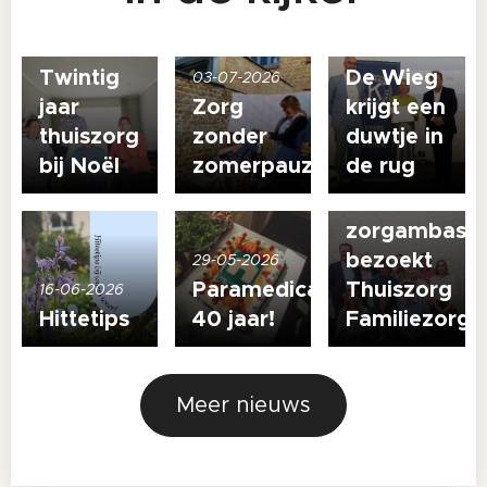
27-07-2026
19-06-2026
Twintig
De Wieg
03-07-2026
jaar
Zorg
krijgt een
13-05-2026
thuiszorg
zonder
duwtje in
Nieuwe
bij Noël
zomerpauze
de rug
welzijns-
en
zorgambass
bezoekt
29-05-2026
Paramedica
Thuiszorg
16-06-2026
Hittetips
40 jaar!
Familiezorg
Meer nieuws